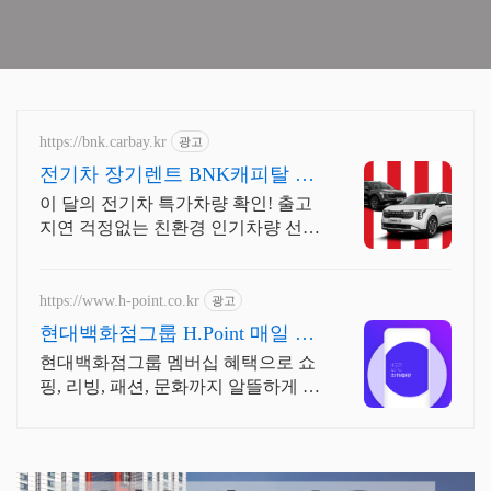
https://bnk.carbay.kr
광고
전기차 장기렌트 BNK캐피탈 전
기차 인기모델 타임특가
이 달의 전기차 특가차량 확인! 출고
지연 걱정없는 친환경 인기차량 선
점. 높은 연비, 친환경 혜택, 조용한
주행과 승차감! 인기 전기차 즉시출
고 선점!
https://www.h-point.co.kr
광고
현대백화점그룹 H.Point 매일 최
대 5천 포인트 적립
현대백화점그룹 멤버십 혜택으로 쇼
핑, 리빙, 패션, 문화까지 알뜰하게 즐
기세요!